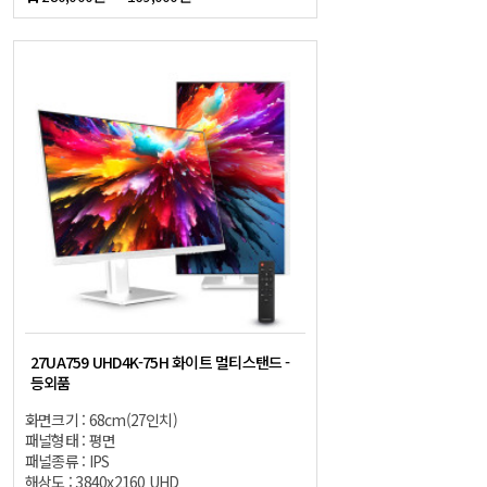
27UA759 UHD4K-75H 화이트 멀티스탠드 -
등외품
화면크기 : 68cm(27인치)
패널형태 : 평면
패널종류 : IPS
해상도 : 3840x2160 UHD