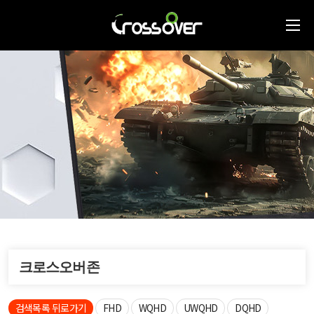
크로스오버존
검색목록 뒤로가기
FHD
WQHD
UWQHD
DQHD