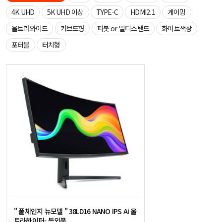
4K UHD
5K UHD 이상
TYPE-C
HDMI2.1
게이밍
울트라와이드
커브드형
피봇 or 멀티스탠드
화이트색상
포터블
터치형
" 풀체인지 뉴모델 " 38LD16 NANO IPS Ai 울
트라하이퍼- 등외품