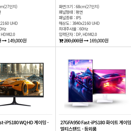
cm(27인치)
화면크기 : 68cm(27인치)
면
패널형태 : 평면
패널종류 : IPS
x2160 UHD
해상도 : 3840x2160 UHD
0Hz
최대주사율 : 60Hz
 HDMI2.0
입력단자 : DP, HDMI2.0
원
149,000원
280,000원
169,000원
ast-iPS180 WQHD 게이밍 -
27GFA950 Fast-iPS180 화이트 게이
멀티스탠드 - 등외품