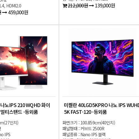
212,000원
139,000원
4, HDMI2.0
원
459,000원
 나노IPS 210 WQHD 화이
미켈란 40LGD5KPRO 나노 IPS WUH
밍 멀티스탠드 -등외품
5K FAST-120 -등외품
cm(27인치)
화면크기 : 100.859cm(40인치)
면
패널형태 : 커브드 2500R
o IPS
패널종류 : Nano IPS 블랙