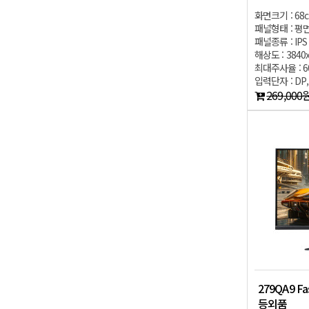
화면크기 : 68
패널형태 : 평
패널종류 : IPS
해상도 : 3840
최대주사율 : 6
입력단자 : DP,
269,000
279QA9 F
등외품