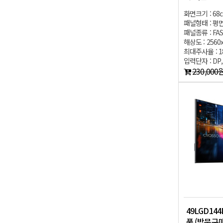
화면크기 : 68
패널형태 : 평
패널종류 : FAS
해상도 : 2560
최대주사율 : 1
입력단자 : DP,
230,000
49LGD144
품 (방문구