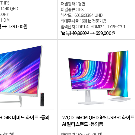
T IPS
패널형태 : 평면
x1440 QHD
패널종류 : IPS
00Hz
해상도 : 6016x3384 UHD
 HDM
최대주사율 : 60Hz 전문가용
원
139,000원
입력단자 : DP1.4, HDMI2.1, TYPE-C3.1
1,140,000원
699,000원
UHD4K 비비드 화이트 -등외
27QD166CM QHD iPS USB-C 화이트
Ai 멀티스탠드 -등외품
m(32형)
화면크기 : 68cm(27인치)