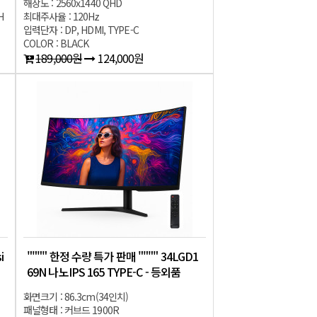
해상도 : 2560x1440 QHD
H
최대주사율 : 120Hz
입력단자 : DP, HDMI, TYPE-C
COLOR : BLACK
189,000원
124,000원
i
"""" 한정 수량 특가 판매 """" 34LGD1
69N 나노IPS 165 TYPE-C - 등외품
화면크기 : 86.3cm(34인치)
패널형태 : 커브드 1900R