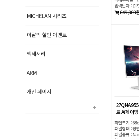
입력단자 : DP1.
649,000
MICHELAN 시리즈
이달의 할인 이벤트
엑세서리
ARM
개인 페이지
27QNA955
트 Ai게이
화면크기 : 68
패널형태 : 평
패널종류 : Nan