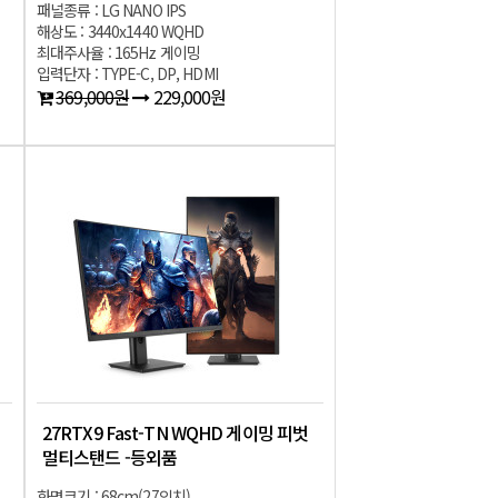
패널종류 : LG NANO IPS
해상도 : 3440x1440 WQHD
최대주사율 : 165Hz 게이밍
입력단자 : TYPE-C, DP, HDMI
369,000원
229,000원
27RTX9 Fast-TN WQHD 게이밍 피벗
멀티스탠드 -등외품
화면크기 : 68cm(27인치)