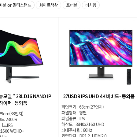
피봇 or 멀티스탠드
화이트색상
포터블
터치형
모델 " 38LD16 NANO IP
27USD9 IPS UHD 4K 비비드- 등외품
라하이퍼- 등외품
화면크기 : 68cm(27인치)
패널형태 : 평면
29cm(38인치)
패널종류 : IPS
드 2300R
해상도 : 3840x2160 UHD
 나노IPS
최대주사율 : 60Hz
x1600 WQHD+
입력단자 : DP1.2, HDMI2.0
5Hz