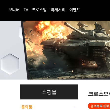
모니터
TV
크로스암
악세서리
이벤트
쇼핑몰
크로스오
검색목록 뒤로
등외품