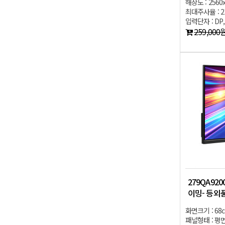
해상도 : 2560
최대주사율 : 2
입력단자 : DP,
259,000
279QA9200
이밍- 등외
화면크기 : 68
패널형태 : 평