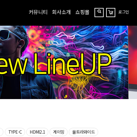
커뮤니티
회사소개
쇼핑몰
로그인
장
찾
바
구
기
니
상
TYPE-C
HDMI2.1
게이밍
울트라와이드