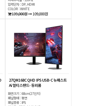
입력단자 : DP, HDMI
COLOR : WHITE
139,000원
109,000원
D
27QM168C QHD IPS USB-C 뉴패스트
Ai 멀티스탠드- 등외품
화면크기 : 68cm(27인치)
패널형태 : 평면
패널종류 : IPS