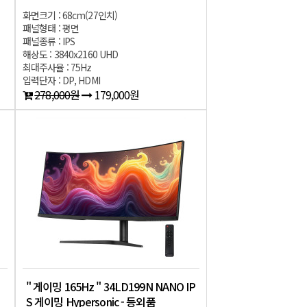
화면크기 : 68cm(27인치)
패널형태 : 평면
패널종류 : IPS
해상도 : 3840x2160 UHD
최대주사율 : 75Hz
입력단자 : DP, HDMI
278,000원
179,000원
밍
" 게이밍 165Hz " 34LD199N NANO IP
S 게이밍 Hypersonic - 등외품