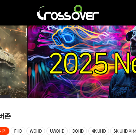
버존
가기
FHD
WQHD
UWQHD
DQHD
4K UHD
5K UHD 이