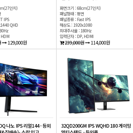
cm(27인치)
화면크기 : 68cm(27인치)
면
패널형태 : 평면
T IPS
패널종류 : Fast IPS
x1440 QHD
해상도 : 1920x1080
80Hz
최대주사율 : 180Hz
 HDM
입력단자 : DP, HDMI
원
129,000원
239,000원
114,000원
DQ 나노 IPS 리얼144 - 등외
32QD200GM IPS WQHD 180 게이밍
매&직배송)- 소량 입고
멀티스탠드 - 등외품