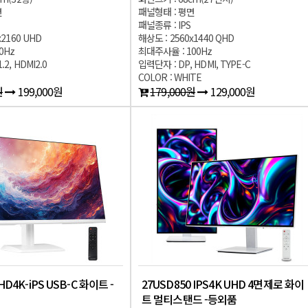
면
패널형태 : 평면
패널종류 : IPS
x2160 UHD
해상도 : 2560x1440 QHD
0Hz
최대주사율 : 100Hz
2, HDMI2.0
입력단자 : DP, HDMI, TYPE-C
COLOR : WHITE
원
199,000원
179,000원
129,000원
HD4K-iPS USB-C 화이트 -
27USD850 IPS4K UHD 4면제로 화이
트 멀티스탠드 -등외품