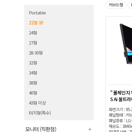
커브드형
Portable
22형
24형
27형
28-30형
32형
34형
38형
" 풀체인지 뉴
40형
S Ai 울트
43형 이상
화면크기 : 95.
터치형(특수)
패널형태 : 커브
패널종류 : LG
해상도 : 3840
모니터 (직판점)
최대주사율 : 7