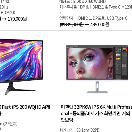
x1440
해상도 : 5120 x 2160 WUHD
10Hz
최대주사율 : DP & HDMI2.1 & Type-C = 120
 HDMI2.0
z
원
179,000원
입력단자 :HDMI 2.1, DP포트, USB Type-C
839,000원
499,000원
 Fast-iPS 200 WQHD Ai게
미켈란 32PK6W IPS 6K Multi Profess
품
onal - 등외품/미세기스 화면키면 거의
안보임
cm(27인치)
면
화면크기 : 80.1cm(32형)