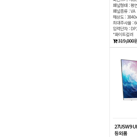
패널형태 : 평
패널종류 : VA
해상도 : 3840
최대주사율 : 6
입력단자 : DP1.
*화이트컬러
319,000
27USW9 U
등외품