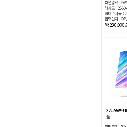
패널종류 : FAS
해상도 : 2560
최대주사율 : 2
입력단자 : DP,
230,000
32UAW9 
품
화면크기 : 81c