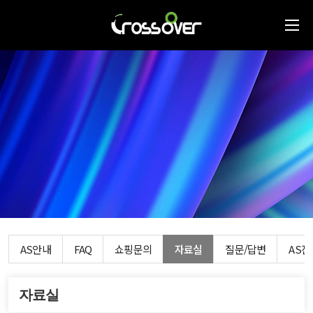
AS안내
FAQ
쇼핑문의
자료실
질문/답변
AS
자료실