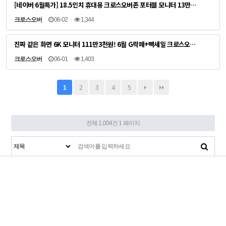
[네이버 6월특가] 18.5인치 휴대용 크로스오버존 포터블 모니터 13만…
크로스오버
06-02
1,344
진짜 같은 화면 6K 모니터 111만3천원! 6월 G락페+빡세일 크로스오…
크로스오버
06-01
1,403
2
3
4
5
1
전체 1,004건
1 페이지
(우:23506) 인천시 검단구 검단로54번길 18
(주)크로스오버존
대표 : 이영수
[사업자정보확인]
사업자등록번호 : 106-81-87304
통신판매업신고 : 제
2016-인천서구-0673호
crosslcd@naver.com
Fax : 032-321-4065