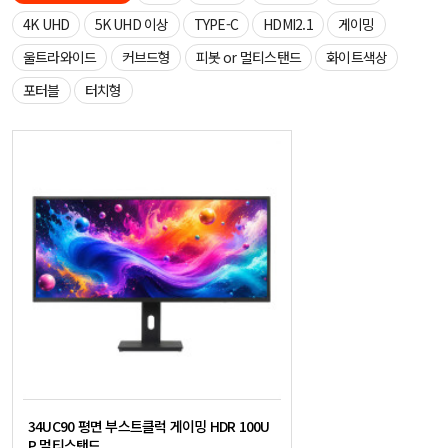
4K UHD
5K UHD 이상
TYPE-C
HDMI2.1
게이밍
울트라와이드
커브드형
피봇 or 멀티스탠드
화이트색상
포터블
터치형
34UC90 평면 부스트클럭 게이밍 HDR 100U
P 멀티스탠드