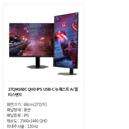
27QM168C QHD IPS USB-C 뉴패스트 Ai 멀
티스탠드
화면크기 : 68cm(27인치)
패널형태 : 평면
패널종류 : IPS
해상도 : 2560x1440 QHD
최대주사율 : 120Hz