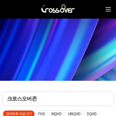
크로스오버존
검색목록 뒤로가기
FHD
WQHD
UWQHD
DQHD