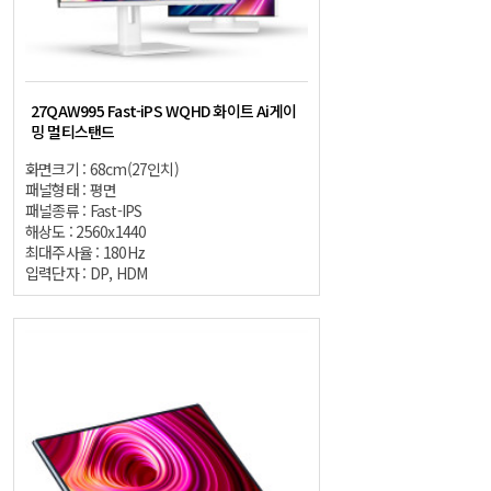
27QAW995 Fast-iPS WQHD 화이트 Ai게이
밍 멀티스탠드
화면크기 : 68cm(27인치)
패널형태 : 평면
패널종류 : Fast-IPS
해상도 : 2560x1440
최대주사율 : 180Hz
입력단자 : DP, HDM