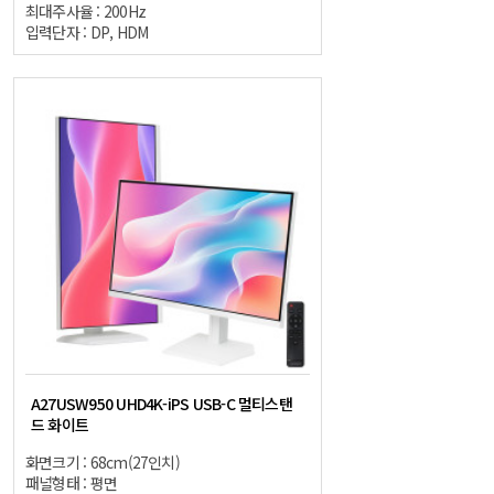
최대주사율 : 200Hz
입력단자 : DP, HDM
A27USW950 UHD4K-iPS USB-C 멀티스탠
드 화이트
화면크기 : 68cm(27인치)
패널형태 : 평면