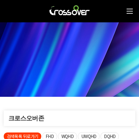
크로스오버존
검색목록 뒤로가기
FHD
WQHD
UWQHD
DQHD