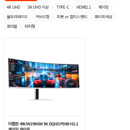
4K UHD
5K UHD 이상
TYPE-C
HDMI2.1
게이밍
울트라와이드
커브드형
피봇 or 멀티스탠드
화이트색상
포터블
터치형
미켈란 49UW199GW 5K DQHD PD65 H2.1
게이밍 화이트