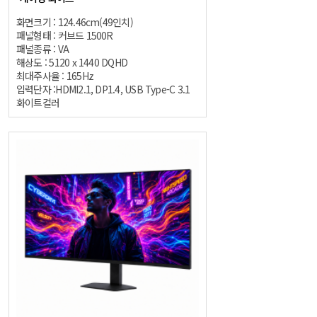
화면크기 : 124.46cm(49인치)
패널형태 : 커브드 1500R
패널종류 : VA
해상도 : 5120 x 1440 DQHD
최대주사율 : 165Hz
입력단자 :HDMI2.1, DP1.4, USB Type-C 3.1
화이트컬러