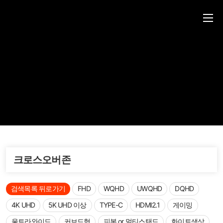
크로스오버존
검색목록 뒤로가기
FHD
WQHD
UWQHD
DQHD