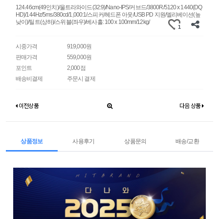
124.46cm(49인치)/울트라와이드(32:9)/Nano-IPS/커브드/3800R/5120 x 1440(DQ
HD)/144Hz/5ms/380cd/1,000:1/스피커/헤드폰 아웃/USB PD 지원/엘리베이션(높
낮이)/틸트(상하)/스위블(좌우)/베사홀: 100 x 100mm/12kg/
1
시중가격
919,000원
판매가격
559,000원
포인트
2,000점
배송비결제
주문시 결제
이전상품
다음 상품
상품정보
사용후기
상품문의
배송/교환