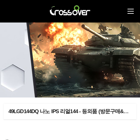
49LGD144DQ 나노 IPS 리얼144 - 등외품 (방문구매&직배송)- 소량 입고 > 등외품