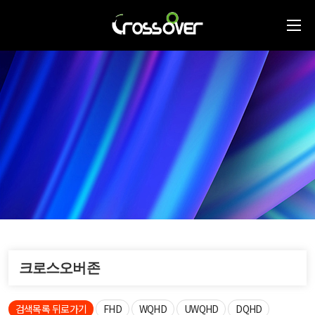
크로스오버존
검색목록 뒤로가기
FHD
WQHD
UWQHD
DQHD