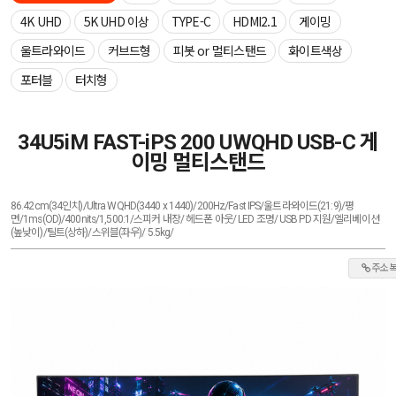
4K UHD
5K UHD 이상
TYPE-C
HDMI2.1
게이밍
울트라와이드
커브드형
피봇 or 멀티스탠드
화이트색상
포터블
터치형
34U5iM FAST-iPS 200 UWQHD USB-C 게
이밍 멀티스탠드
86.42cm(34인치)/Ultra WQHD(3440 x 1440)/200Hz/Fast IPS/울트라와이드(21:9)/평
면/1ms(OD)/400nits/1,500:1/스피커 내장/ 헤드폰 아웃/ LED 조명/ USB PD 지원/엘리베이션
(높낮이)/틸트(상하)/스위블(좌우)/ 5.5kg/
주소 