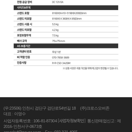
(우:23506) 인천시 검단구 검단로54번길 18
(주)크로스오버존
대표 : 이영수
[사업자정보확인]
사업자등록번호 : 106-81-87304
통신판매업신고 : 제
2016-인천서구-0673호