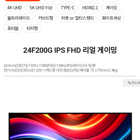
4K UHD
5K UHD 이상
TYPE-C
HDMI2.1
게이밍
울트라와이드
커브드형
피봇 or 멀티스탠드
화이트색상
포터블
터치형
24F200G IPS FHD 리얼 게이밍
60.9cm(24인치)/1920 x 1080(FHD)/144Hz/IPS/와이드(16:9)/평
면/1ms(OD)/350cd/1,500:1/헤드폰 아웃/틸트(상하)/베사홀: 75 x 75mm/2.4kg/
주소 