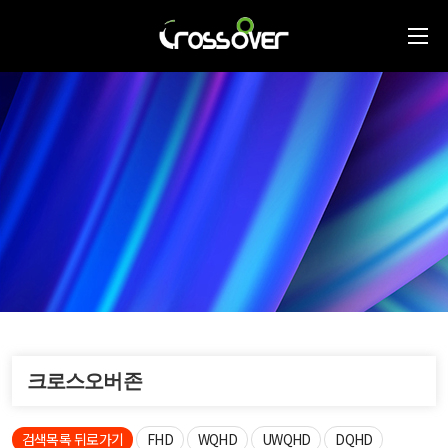
크로스오버존
검색목록 뒤로가기
FHD
WQHD
UWQHD
DQHD