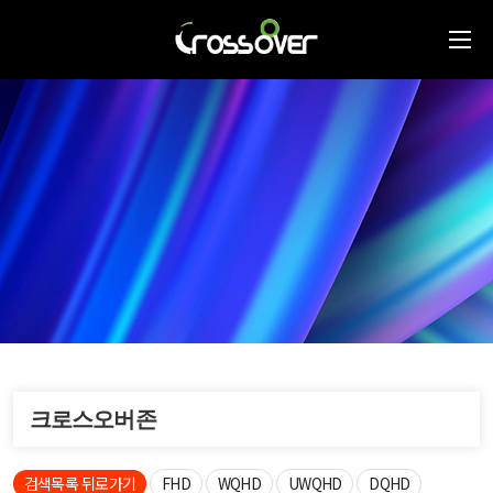
크로스오버존
검색목록 뒤로가기
FHD
WQHD
UWQHD
DQHD