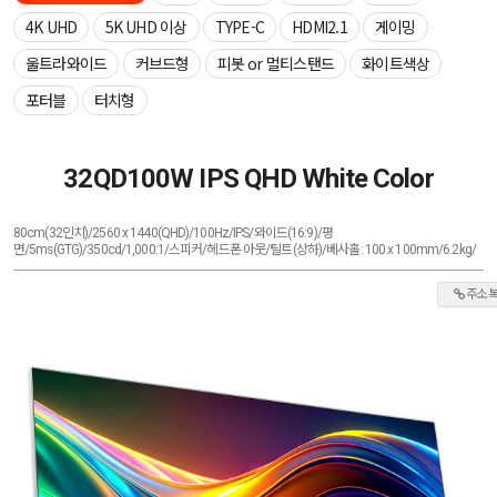
4K UHD
5K UHD 이상
TYPE-C
HDMI2.1
게이밍
울트라와이드
커브드형
피봇 or 멀티스탠드
화이트색상
포터블
터치형
32QD100W IPS QHD White Color
80cm(32인치)/2560 x 1440(QHD)/100Hz/IPS/와이드(16:9)/평
면/5ms(GTG)/350cd/1,000:1/스피커/헤드폰 아웃/틸트(상하)/베사홀: 100 x 100mm/6.2kg/
주소 