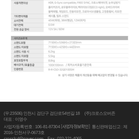
(우:23506) 인천시 검단구 검단로54번길 18
(주)크로스오버존
대표 : 이영수
[사업자정보확인]
사업자등록번호 : 106-81-87304
통신판매업신고 : 제
2016-인천서구-0673호
crosslcd@naver.com
Fax : 032-321-4065