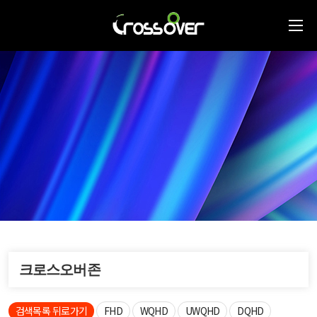
크로스오버존
검색목록 뒤로가기
FHD
WQHD
UWQHD
DQHD