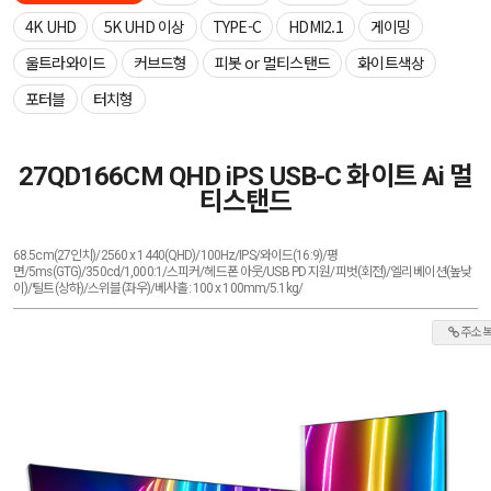
4K UHD
5K UHD 이상
TYPE-C
HDMI2.1
게이밍
울트라와이드
커브드형
피봇 or 멀티스탠드
화이트색상
포터블
터치형
27QD166CM QHD iPS USB-C 화이트 Ai 멀
티스탠드
68.5cm(27인치)/2560 x 1440(QHD)/100Hz/IPS/와이드(16:9)/평
면/5ms(GTG)/350cd/1,000:1/스피커/헤드폰 아웃/USB PD 지원/피벗(회전)/엘리베이션(높낮
이)/틸트(상하)/스위블(좌우)/베사홀: 100 x 100mm/5.1kg/
주소 