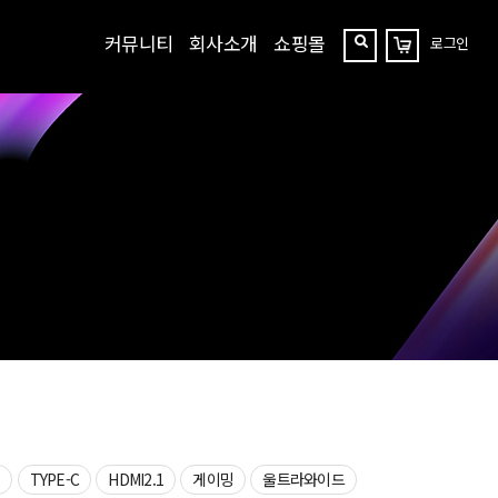
커뮤니티
회사소개
쇼핑몰
로그인
장
찾
바
구
기
니
상
TYPE-C
HDMI2.1
게이밍
울트라와이드