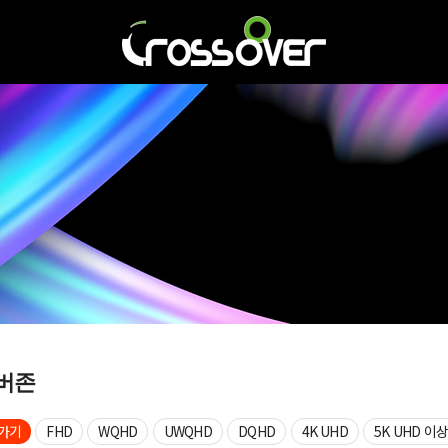
버존
가기
FHD
WQHD
UWQHD
DQHD
4K UHD
5K UHD 이