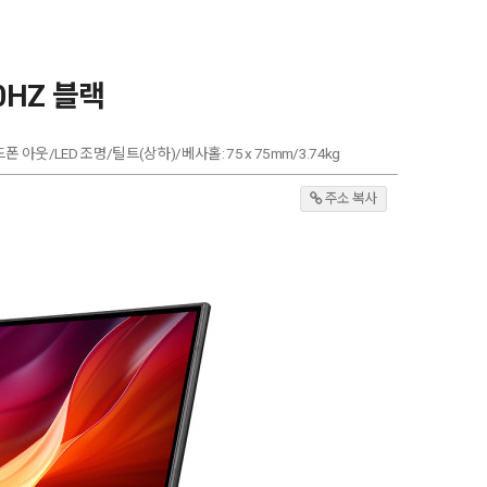
00HZ 블랙
1/헤드폰 아웃/LED 조명/틸트(상하)/베사홀: 75 x 75mm/3.74kg
주소 복사