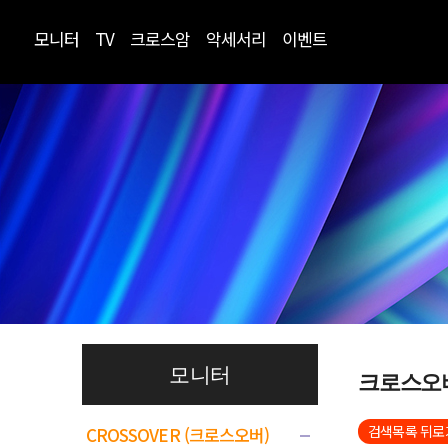
모니터
TV
크로스암
악세서리
이벤트
모니터
크로스오
검색목록 뒤로
CROSSOVER (크로스오버)