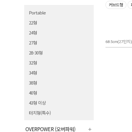
커브드형
Portable
22형
24형
68.5cm(27인치)
27형
28-30형
32형
34형
38형
40형
43형 이상
터치형(특수)
OVERPOWER (오버파워)