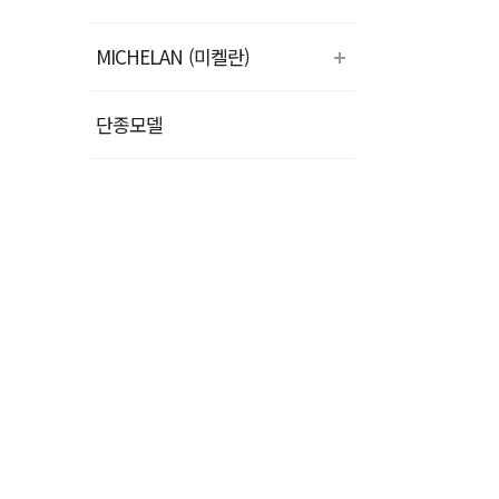
MICHELAN (미켈란)
단종모델