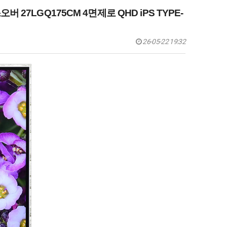
27LGQ175CM 4면제로 QHD iPS TYPE-
26-05-22 19:32