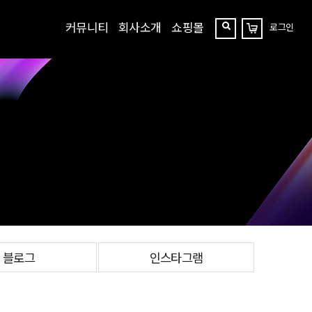
커뮤니티
회사소개
쇼핑몰
로그인
장
찾
바
구
기
니
블로그
인스타그램