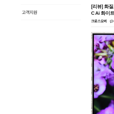
[리뷰] 화질
고객지원
C Ai 화
크로스오버