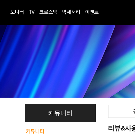
모니터
TV
크로스암
악세서리
이벤트
커뮤니티
리뷰&사
커뮤니티