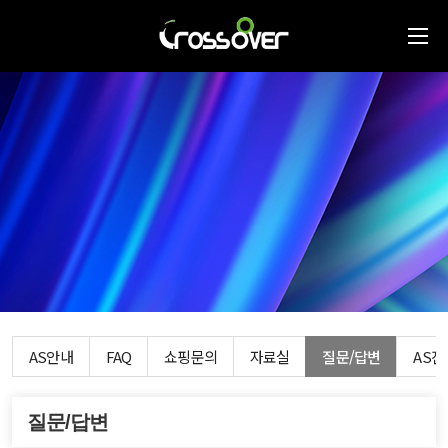
AS안내
FAQ
쇼핑문의
자료실
질문/답변
AS
질문/답변