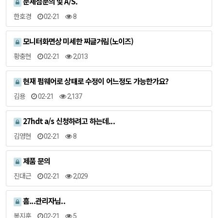
문제점문의 및 A/S.
한호경
02-21
8
모니터화면상 미세한 찌글거림(노이즈)
황충현
02-21
2,013
현재 펌웨어로 상태로 수정이 어느정도 가능한가요?
김용
02-21
2,137
27hdt a/s 신청하려고 하는데...
김영현
02-21
8
제품 문의
진대근
02-21
2,029
흠...관리자님..
봉지훈
02-21
5