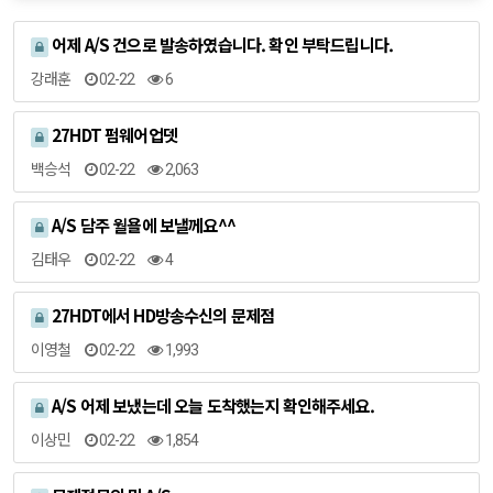
어제 A/S 건으로 발송하였습니다. 확인 부탁드립니다.
강래훈
02-22
6
27HDT 펌웨어업뎃
백승석
02-22
2,063
A/S 담주 월욜에 보낼께요^^
김태우
02-22
4
27HDT에서 HD방송수신의 문제점
이영철
02-22
1,993
A/S 어제 보냈는데 오늘 도착했는지 확인해주세요.
이상민
02-22
1,854