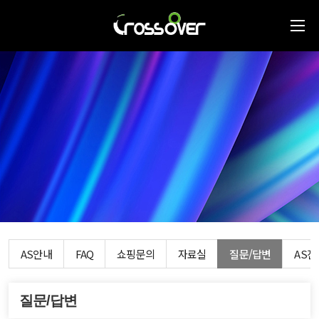
AS안내
FAQ
쇼핑문의
자료실
질문/답변
AS
질문/답변