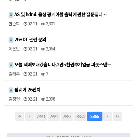
AS 및 hdmi, 음성 광케이블 출력에 관한 질문입니…
한준희
02-21
2,301
26HDT 관련 문의
이은민
02-21
2,064
오늘 택배보내겠습니다.2만5천원추가입금 피봇스탠드
김태우
02-21
7
펌웨어 26인치
김정헌
02-21
2,098
2881
2882
2883
2884
2885