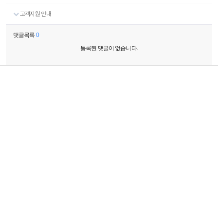
고객지원 안내
댓글목록
0
등록된 댓글이 없습니다.
(우:23506) 인천시 검단구 검단로54번길 18
(주)크로스오버존
대표 : 이영수
[사업자정보확인]
사업자등록번호 : 106-81-87304
통신판매업신고 : 제
2016-인천서구-0673호
crosslcd@naver.com
Fax : 032-321-4065
070-7858-3689
상담시간 9:30 ~ 16:30 (주말 및 공휴일 휴무)
Tel :