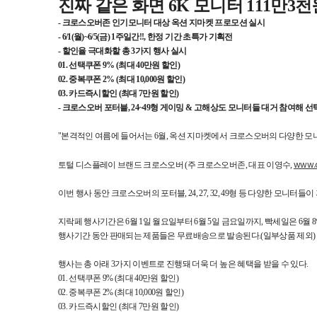
진짜 같은 화면 6K 모니터 111만
- 크로스오버존 인기모니터 대상 옥션 지마켓 프로모션 실시
- 6/1(월)~6/5(금) 1주일간!!, 한정 기간 초특가 기획전
- 할인율 극대화할 총 3가지 행사 실시
01. 선택쿠폰 9% (최대 40만원 할인)
02. 중복쿠폰 2% (최대 10,000원 할인)
03. 카드즉시할인 (최대 7만원 할인)
- 크로스오버 포터블, 24~49형 게이밍 & 고해상도 모니터들 대거 참여해 선
"본격적인 여름에 들어서는 6월, 옥션 지마켓에서 크로스오버의 다양한 
www.cr
토털 디스플레이 브랜드 크로스오버 (주 크로스오버존, 대표 이영수,
이번 행사 동안 크로스오버의 포터블, 24, 27, 32, 49형 등 다양한 모니터
지락페 행사기간은 6월 1일 월요일부터 6월 5일 금요일까지, 빡세일은 6월 
행사기간 동안 판매되는 제품들은 무료배송으로 발송된다.(일부상품 제외)
행사는 총 아래 3가지 이벤트로 진행돼 더욱 더 높은 혜택을 받을 수 있다.
01. 선택쿠폰 9% (최대 40만원 할인)
02. 중복쿠폰 2% (최대 10,000원 할인)
03. 카드즉시할인 (최대 7만원 할인)