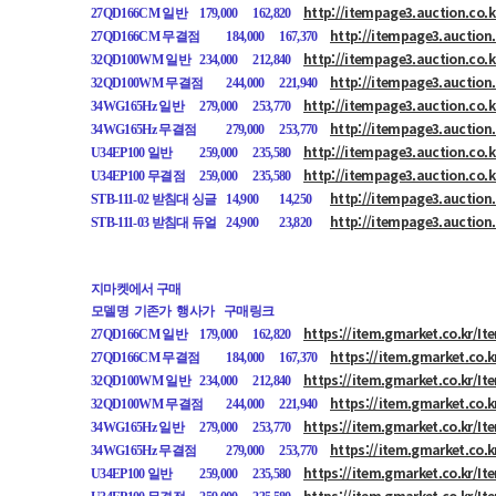
http://itempage3.auction.co.
27QD166CM 일반
179,000
162,820
http://itempage3.auction
27QD166CM 무결점
184,000
167,370
http://itempage3.auction.co.
32QD100WM 일반
234,000
212,840
http://itempage3.auction
32QD100WM 무결점
244,000
221,940
http://itempage3.auction.co.
34WG165Hz 일반
279,000
253,770
http://itempage3.auction
34WG165Hz 무결점
279,000
253,770
http://itempage3.auction.co.
U34EP100 일반
259,000
235,580
http://itempage3.auction.co.
U34EP100 무결점
259,000
235,580
http://itempage3.auction
STB-111-02 받침대 싱글
14,900
14,250
http://itempage3.auction
STB-111-03 받침대 듀얼
24,900
23,820
지마켓에서 구매
모델명 기존가 행사가
구매링크
https://item.gmarket.co.kr/I
27QD166CM 일반
179,000
162,820
https://item.gmarket.co.
27QD166CM 무결점
184,000
167,370
https://item.gmarket.co.kr/I
32QD100WM 일반
234,000
212,840
https://item.gmarket.co.
32QD100WM 무결점
244,000
221,940
https://item.gmarket.co.kr/I
34WG165Hz 일반
279,000
253,770
https://item.gmarket.co.
34WG165Hz 무결점
279,000
253,770
https://item.gmarket.co.kr/I
U34EP100 일반
259,000
235,580
https://item.gmarket.co.kr/I