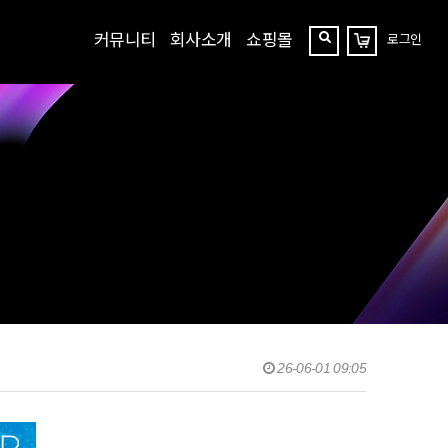
커뮤니티
회사소개
쇼핑몰
로그인
장
찾
바
구
기
니
26-06-01 09:05