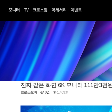
모니터
TV
크로스암
악세서리
이벤트
진짜 같은 화면 6K 모니터 111만3
0건
크로스오버
1,403회