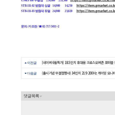
U34EP100 무결점
259,000
235,580
https://item.gmarket.co.
STB-111-02 받침대 싱글
14,900
14,250
https://item.gmarket.co.
STB-111-03 받침대 듀얼
24,900
23,820
문의: 카프란 / ☎ 02-717-5011~2
[네이버 6월특가] 18.5인치 휴대용 크로스오버존 포터블 
이전글
(출시기념 무결점행사) 34인치 21:9 200Hz 게이밍 모니터 
다음글
댓글목록