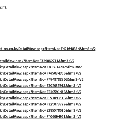
있다.
ction.co.kr/DetailView.aspx?ItemNo=F421648334&frm3=V2
DetailView.aspx?ItemNo=F329062711&frm3=V2
.kr/DetailView.aspx?ItemNo=C486834202&frm3=V2
.kr/DetailView.aspx?ItemNo=F475034898&frm3=V2
.kr/DetailView.aspx?ItemNo=F4748788566&frm3=V2
.kr/DetailView.aspx?ItemNo=E902035913&frm3=V2
.kr/DetailView.aspx?ItemNo=E910591439&frm3=V2
.kr/DetailView.aspx?ItemNo=E951093518&frm3=V2
.kr/DetailView.aspx?ItemNo=F329073777&frm3=V2
.kr/DetailView.aspx?ItemNo=E385578610&frm3=V2
.kr/DetailView.aspx?ItemNo=F406094921&frm3=V2