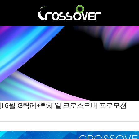
천원! 6월 G락페+빡세일 크로스오버 프로모션