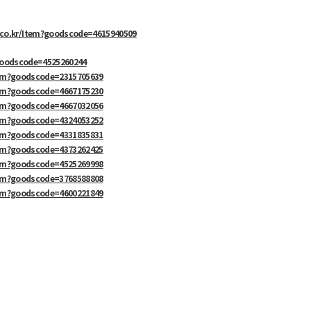
.co.kr/Item?goodscode=4615940509
?goodscode=4525260244
tem?goodscode=2315705639
tem?goodscode=4667175230
tem?goodscode=4667032056
tem?goodscode=4324053252
tem?goodscode=4331835831
tem?goodscode=4373262425
tem?goodscode=4525269998
tem?goodscode=3768588808
tem?goodscode=4600221849