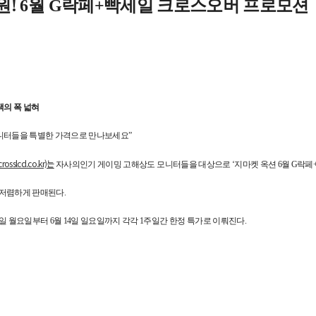
3천원! 6월 G락페+빡세일 크로스오버 프로모션
택의 폭 넓혀
모니터들을 특별한 가격으로 만나보세요”
osslcd.co.kr)는
자사의인기 게이밍 고해상도 모니터들을 대상으로 ‘지마켓 옥션 6월 G락페
들이 저렴하게 판매된다.
8일 월요일부터 6월 14일 일요일까지 각각 1주일간 한정 특가로 이뤄진다.