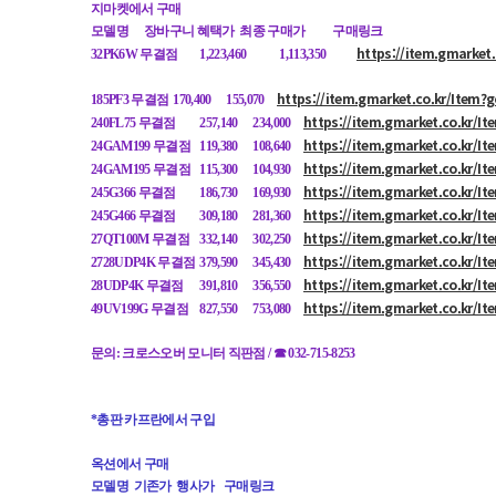
지마켓에서 구매
모델명
장바구니 혜택가 최종 구매가
구매링크
https://item.gmarket
32PK6W 무결점
1,223,460
1,113,350
https://item.gmarket.co.kr/Item
185PF3 무결점
170,400
155,070
https://item.gmarket.co.kr/I
240FL75 무결점
257,140
234,000
https://item.gmarket.co.kr/I
24GAM199 무결점
119,380
108,640
https://item.gmarket.co.kr/I
24GAM195 무결점
115,300
104,930
https://item.gmarket.co.kr/I
245G366 무결점
186,730
169,930
https://item.gmarket.co.kr/I
245G466 무결점
309,180
281,360
https://item.gmarket.co.kr/I
27QT100M 무결점
332,140
302,250
https://item.gmarket.co.kr/I
2728UDP4K 무결점
379,590
345,430
https://item.gmarket.co.kr/I
28UDP4K 무결점
391,810
356,550
https://item.gmarket.co.kr/I
49UV199G 무결점
827,550
753,080
문의: 크로스오버 모니터 직판점 / ☎ 032-715-8253
*총판 카프란에서 구입
옥션에서 구매
모델명 기존가 행사가
구매링크