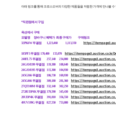
아래 링크를 통해 크로스오버의 다양한 제품들을 저렴한 가격에 만나볼 수 
*직판점에서 구입
옥션에서 구매
모델명
장바구니 혜택가 최종 구매가
구매링크
https://itempage3.au
32PK6W 무결점
1,223,460
1,113,350
https://itempage3.auction.co.kr/
185PF3 무결점
170,400
155,070
https://itempage3.auction.co
240FL75 무결점
257,140
234,000
https://itempage3.auction.co
24GAM199 무결점
119,380
108,640
https://itempage3.auction.co
24GAM195 무결점
115,300
104,930
https://itempage3.auction.co
245G366 무결점
186,730
169,930
https://itempage3.auction.co
245G466 무결점
309,180
281,360
https://itempage3.auction.co
27QT100M 무결점
332,140
302,250
https://itempage3.auction.co
2728UDP4K 무결점
379,590
345,430
https://itempage3.auction.co
28UDP4K 무결점
391,810
356,550
https://itempage3.auction.co
49UV199G 무결점
827,550
753,080