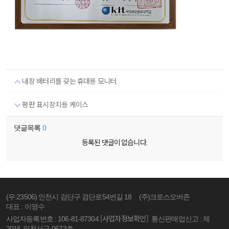
내장 배터리를 갖는 휴대용 모니터
평판 표시장치용 케이스
댓글목록
0
등록된 댓글이 없습니다.
(우:23506) 인천시 검단구 검단로54번길 18
(주)크로스오버존
대표 : 이영수
[사업자정보확인]
사업자등록번호 : 106-81-87304
통신판매업신고 : 제
2016-인천서구-0673호