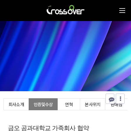
회사소개
인증및수상
연혁
본사위치
판매점
금오 공과대학교 가족회사 협약