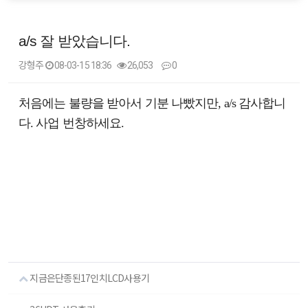
a/s 잘 받았습니다.
강형주
08-03-15 18:36
26,053
0
본문
처음에는 불량을 받아서 기분 나빴지만, a/s 감사합니
다. 사업 번창하세요.
지금은단종된17인치LCD사용기