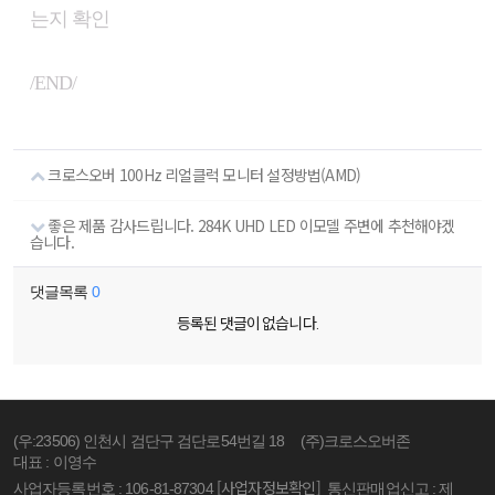
는지 확인
/END/
크로스오버 100Hz 리얼클럭 모니터 설정방법(AMD)
좋은 제품 감사드립니다. 284K UHD LED 이모델 주변에 추천해야겠
습니다.
댓글목록
0
등록된 댓글이 없습니다.
(우:23506) 인천시 검단구 검단로54번길 18
(주)크로스오버존
대표 : 이영수
[사업자정보확인]
사업자등록번호 : 106-81-87304
통신판매업신고 : 제