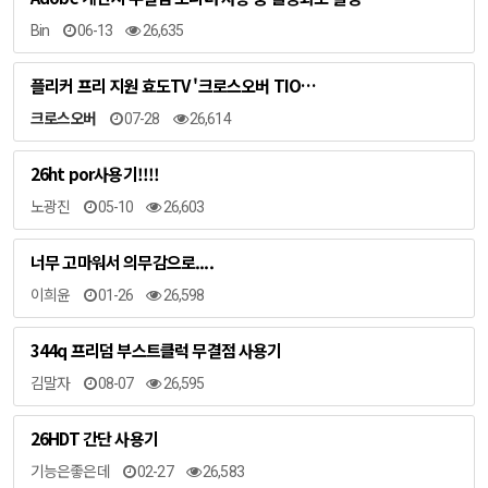
Bin
06-13
26,635
플리커 프리 지원 효도TV '크로스오버 TIO…
크로스오버
07-28
26,614
26ht por사용기!!!!
노광진
05-10
26,603
너무 고마워서 의무감으로....
이희윤
01-26
26,598
344q 프리덤 부스트클럭 무결점 사용기
김말자
08-07
26,595
26HDT 간단 사용기
기능은좋은데
02-27
26,583