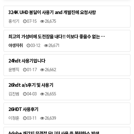
324K UHD 봉달이 사용기 and 개발진에 요청사항
홍석기
07-15
26,675
최고의 가성비에 도전장을 내다!! 이보다 좋을수 없는 …
야생자취
03-12
26,671
24hdt 사용기입니다
윤병직
01-17
26,662
26hdt a/s후기 및 사용기
김진범
04-03
26,655
26HDT 사용후기
이정훈
03-11
26,639
Adobe 개간지 무결점 모니터 사용 중 불량화소 발생