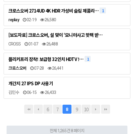
크로스오버 2714UD 4K HDR 가성비 슬림 제품리…
1
replay
02-19
26,580
[보도자료] 크로스오버, 설 맞이 ‘모니터사고 핫팩 받…
CROSS
01-07
26,488
플리커프리 장착! 보급형 32인치 HDTV !…
1
크로스오버
07-28
26,441
개간지 27 IPS DP 사용기
김민수
06-15
26,433
6
7
9
10
8
전체 1,265건
8 페이지