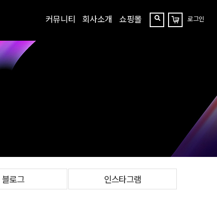
커뮤니티
회사소개
쇼핑몰
로그인
장
찾
바
구
기
니
블로그
인스타그램