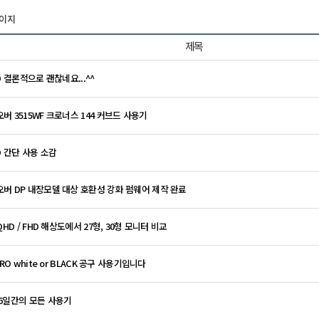
페이지
제목
D 결론적으로 괜찮네요...^^
버 3515WF 크로너스 144 커브드 사용기
D 간단 사용 소감
버 DP 내장모델 대상 호환성 강화 펌웨어 제작 완료
QHD / FHD 해상도에서 27형, 30형 모니터 비교
PRO white or BLACK 공구 사용기입니다
6일간의 모든 사용기