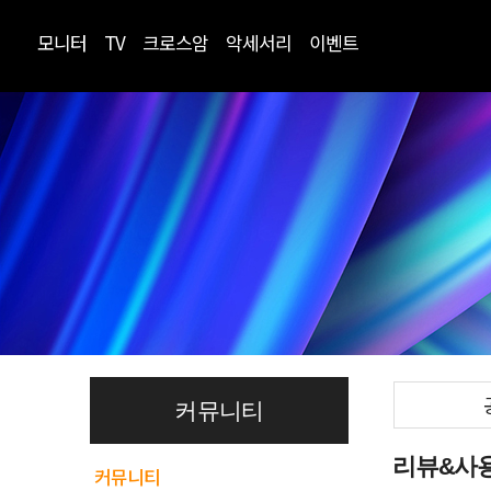
모니터
TV
크로스암
악세서리
이벤트
커뮤니티
리뷰&사
커뮤니티