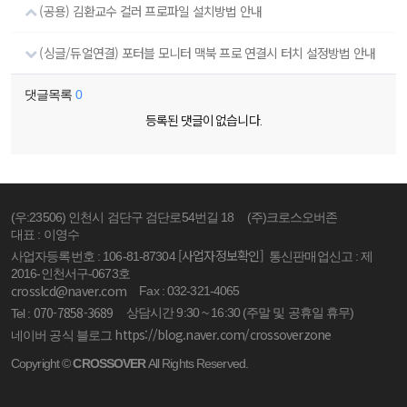
(공용) 김환교수 컬러 프로파일 설치방법 안내
(싱글/듀얼연결) 포터블 모니터 맥북 프로 연결시 터치 설정방법 안내
댓글목록
0
등록된 댓글이 없습니다.
(우:23506) 인천시 검단구 검단로54번길 18
(주)크로스오버존
대표 : 이영수
[사업자정보확인]
사업자등록번호 : 106-81-87304
통신판매업신고 : 제
2016-인천서구-0673호
crosslcd@naver.com
Fax : 032-321-4065
070-7858-3689
상담시간 9:30 ~ 16:30 (주말 및 공휴일 휴무)
Tel :
https://blog.naver.com/crossoverzone
네이버 공식 블로그
Copyright ©
CROSSOVER
All Rights Reserved.