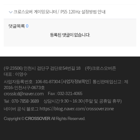
크로스오버 게이밍모니터 / PS5 120Hz 설정방법 안내
댓글목록
0
등록된 댓글이 없습니다.
(우:23506) 인천시 검단구 검단로54번길 18
(주)크로스오버존
대표 : 이영수
[사업자정보확인]
사업자등록번호 : 106-81-87304
통신판매업신고 : 제
2016-인천서구-0673호
crosslcd@naver.com
Fax : 032-321-4065
070-7858-3689
상담시간 9:30 ~ 16:30 (주말 및 공휴일 휴무)
Tel :
https://blog.naver.com/crossoverzone
네이버 공식 블로그
Copyright ©
CROSSOVER
All Rights Reserved.