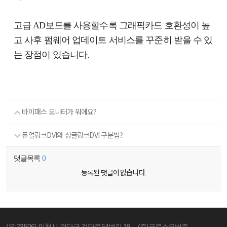
고급 AD보드를 사용할수록 그래픽카드 호환성이 높
고 사후 펌웨어 업데이트 서비스를 꾸준히 받을 수 있
는 장점이 있습니다.
바이패스 모니터가 뭐에요?
듀얼링크DVI와 싱글링크DVI 구분법?
댓글목록
0
등록된 댓글이 없습니다.
(우:23506) 인천시 검단구 검단로54번길 18
(주)크로스오버존