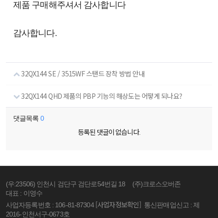
제품 구매해주셔서 감사합니다
감사합니다.
32QX144 SE / 3515WF 스탠드 장착 방법 안내
32QX144 QHD 제품의 PBP 기능의 해상도는 어떻게 되나요?
댓글목록
0
등록된 댓글이 없습니다.
(우:23506) 인천시 검단구 검단로54번길 18
(주)크로스오버존
대표 : 이영수
[사업자정보확인]
사업자등록번호 : 106-81-87304
통신판매업신고 : 제
2016-인천서구-0673호