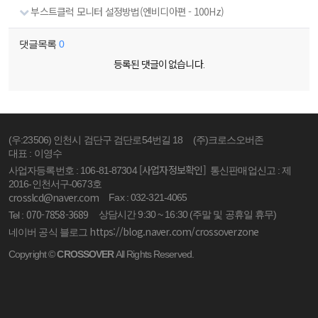
부스트클럭 모니터 설정방법(엔비디아편 - 100Hz)
댓글목록
0
등록된 댓글이 없습니다.
(우:23506) 인천시 검단구 검단로54번길 18
(주)크로스오버존
대표 : 이영수
[사업자정보확인]
사업자등록번호 : 106-81-87304
통신판매업신고 : 제
2016-인천서구-0673호
crosslcd@naver.com
Fax : 032-321-4065
070-7858-3689
상담시간 9:30 ~ 16:30 (주말 및 공휴일 휴무)
Tel :
https://blog.naver.com/crossoverzone
네이버 공식 블로그
Copyright ©
CROSSOVER
All Rights Reserved.