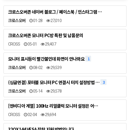
크로스오버존 네이버 블로그 / 페이스북 / 인스타그램 …
크로스오버
01-28
27,010
크로스오버존 모니터 PC방 특판 및 납품문의
CROSS
05-01
29,407
모니터 표시등이 빨간불인데 화면이 안나와요
1
크로스오버
08-02
29,539
(싱글연결) 포터블 모니터 PC 연결시 터치 설정방법 …
3
크로스오버
05-14
29,578
[엔비디아 계열] 100Hz 리얼클럭 모니터 설정은 어…
CROSS
02-04
29,694
32QX144 VESA 장착 지원 방법입니다.