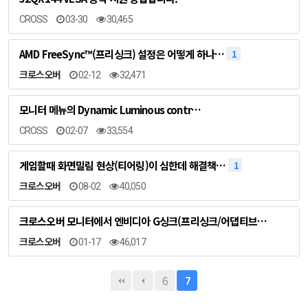
CROSS
03-30
30,465
AMD FreeSync™(프리싱크) 설정은 어떻게 하나…
1
크로스오버
02-12
32,471
모니터 메뉴의 Dynamic Luminous contr…
CROSS
02-07
33,554
게임할때 화면밀림 현상(티어링)이 심한데 해결책…
1
크로스오버
08-02
40,050
크로스오버 모니터에서 엔비디아 G싱크(프리싱크/어댑티브…
크로스오버
01-17
46,017
6
7