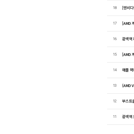
[엔비디
18
[AMD
17
광색역 
16
[AMD
15
애플 맥
14
(AMD 
13
부스트클
12
광색역 
11