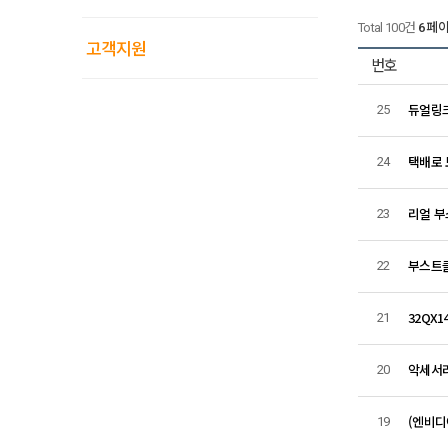
Total 100건
6 페
고객지원
번호
듀얼링크
25
택배로 
24
리얼 
23
부스트클
22
32QX1
21
악세서리
20
(엔비디아
19