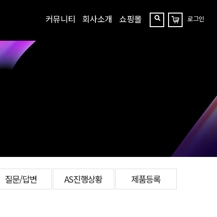
커뮤니티
회사소개
쇼핑몰
로그인
장
찾
바
구
기
니
질문/답변
AS진행상황
제품등록