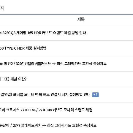
이지
제목
 323CQ3 게이밍 165 HDR 커브드 스탠드 체결 방법 안내
60 TYPE-C HDR 제품 설치방법
obe 미인2 / 320F 언빌리버블커브드 → 최신 그래픽카드 호환성 측정자료
(이그조) 패널 이란?
듀얼연결) 포터블 모니터 맥북 프로 연결시 터치 설정방법 안내
+ 1
 크로너스 272FL144 / 277F144 커브드 모니터 스탠드 체결
B 봉달이 / 27F7 블레이드워치 → 최신 그래픽카드 호환성 측정자료