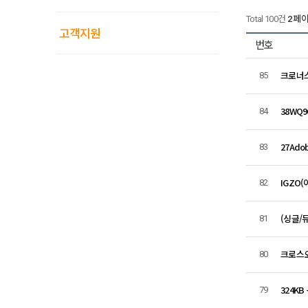
Total 100건
2 페
고객지원
번호
크로너스
85
38WQ9
84
27Ad
83
IGZO
82
(싱글/
81
크로스오버
80
324K
79