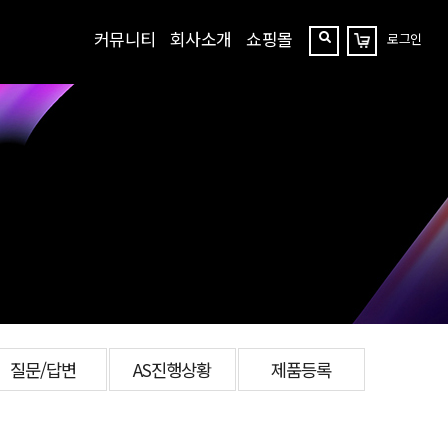
커뮤니티
회사소개
쇼핑몰
로그인
장
찾
바
구
기
니
질문/답변
AS진행상황
제품등록