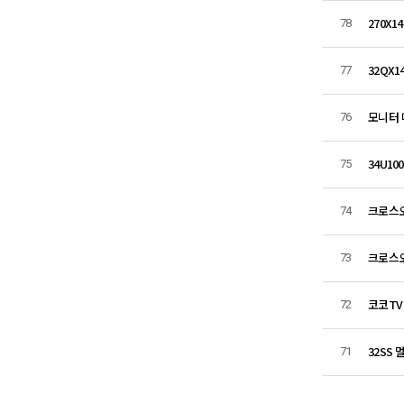
270X
78
32QX1
77
모니터 
76
34U1
75
크로스오버
74
크로스오
73
코코TV
72
32SS
71