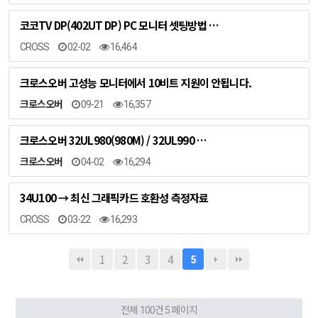
코코TV DP(402UT DP) PC 모니터 셋팅방법 …
CROSS
02-02
16,464
크로스오버 고성능 모니터에서 10비트 지원이 안됩니다.
크로스오버
09-21
16,357
크로스오버 32UL980(980M) / 32UL990 …
크로스오버
04-02
16,294
34U100 → 최신 그래픽카드 호환성 측정자료
CROSS
03-22
16,293
1
2
3
4
5
전체 100건
5 페이지