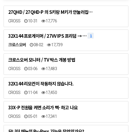
27QHD / 27QHD-P 의 S키랑 M키가 안눌러집…
CROSS
10-31
17,776
32X144 프로게이머 / 27VV IPS 프리덤 → …
1
크로스오버
08-02
17,739
크로스오버 모니터 / TV 박스 개봉 방법
CROSS
03-06
17,483
32X144 리모컨이 작동하지 않습니다.
CROSS
11-04
17,450
33X-P 전원을 켜면 소리가 삑- 하고 나요
CROSS
05-01
17,341
모니터 메뉴의 By-Pass 기능은 무엇인가요?