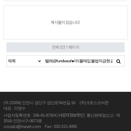
게시물이 없습니다.
전체 0건
1 페이지
(우:23506) 인천시 검단구 검단로54번길 18
(주)크로스오버존
대표 : 이영수
[사업자정보확인]
사업자등록번호 : 106-81-87304
통신판매업신고 : 제
2016-인천서구-0673호
crosslcd@naver.com
Fax : 032-321-4065