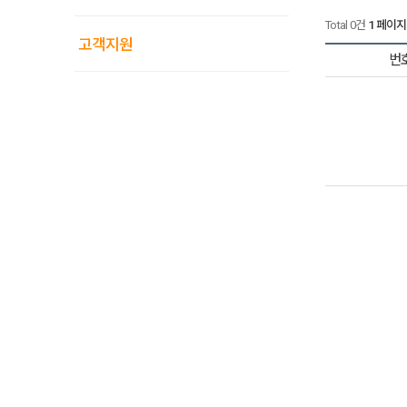
Total 0건
1 페이지
고객지원
번