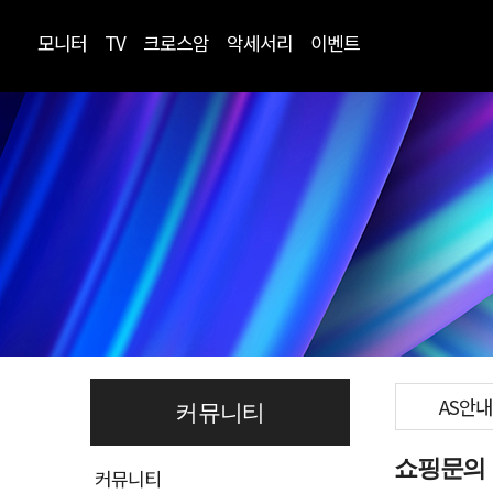
모니터
TV
크로스암
악세서리
이벤트
AS안내
커뮤니티
쇼핑문의
커뮤니티