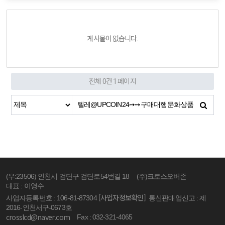
게시물이 없습니다.
전체 0건
1 페이지
(우:23506) 인천시 검단구 검단로54번길 18
(주)크로스오버존
대표 : 이영수
[사업자정보확인]
사업자등록번호 : 106-81-87304
통신판매업신고 : 제
2016-인천서구-0673호
crosslcd@naver.com
Fax : 032-321-4065