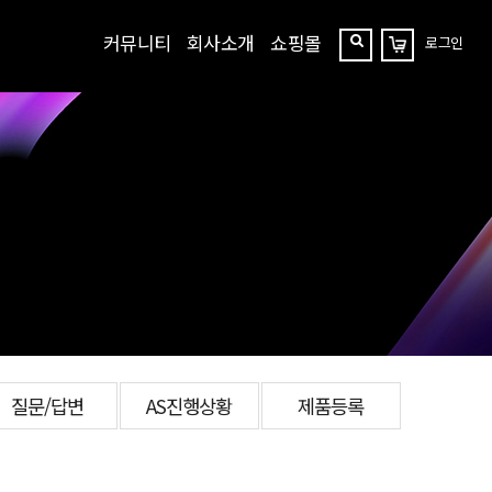
커뮤니티
회사소개
쇼핑몰
로그인
장
찾
바
구
기
니
질문/답변
AS진행상황
제품등록