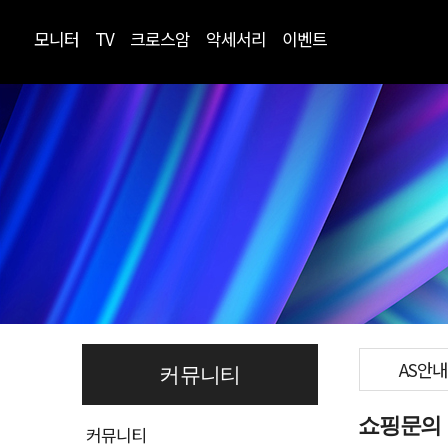
모니터
TV
크로스암
악세서리
이벤트
AS안내
커뮤니티
쇼핑문의
커뮤니티