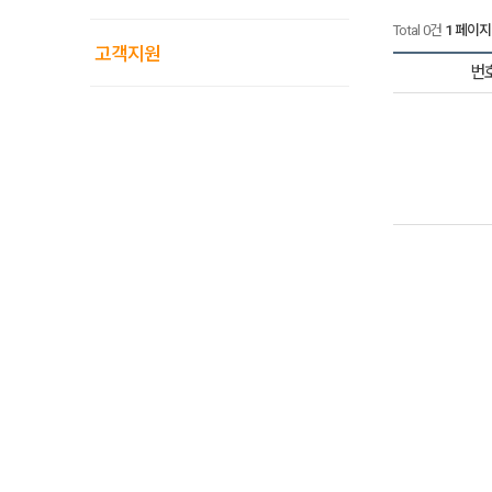
Total 0건
1 페이지
고객지원
번