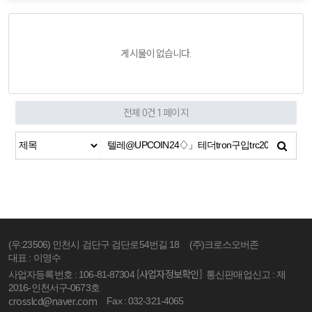
게시물이 없습니다.
전체 0건
1 페이지
(우:23506) 인천시 검단구 검단로54번길 18
(주)크로스오버존
대표 : 이영수
[사업자정보확인]
사업자등록번호 : 106-81-87304
통신판매업신고 : 제
2016-인천서구-0673호
crosslcd@naver.com
Fax : 032-321-4065