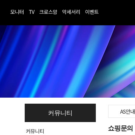
모니터
TV
크로스암
악세서리
이벤트
AS안내
커뮤니티
쇼핑문의
커뮤니티