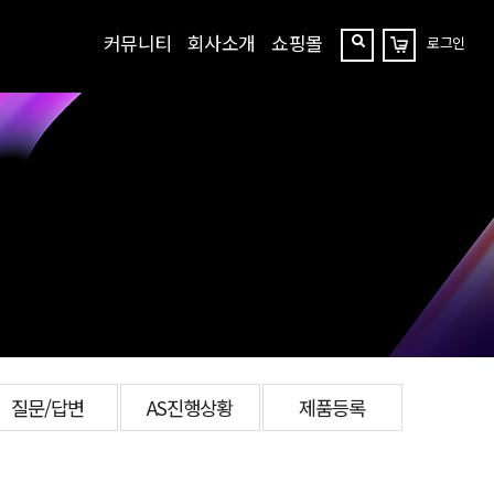
커뮤니티
회사소개
쇼핑몰
로그인
장
찾
바
구
기
니
질문/답변
AS진행상황
제품등록