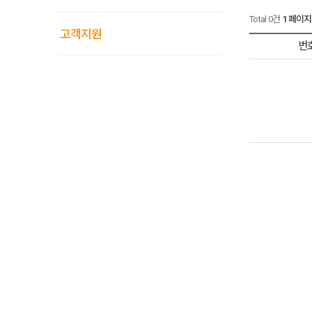
Total 0건
1 페이지
고객지원
번