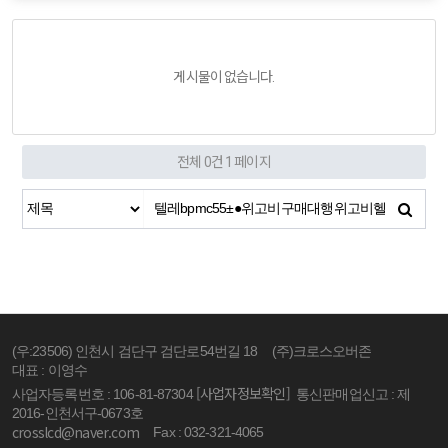
게시물이 없습니다.
전체 0건
1 페이지
(우:23506) 인천시 검단구 검단로54번길 18
(주)크로스오버존
대표 : 이영수
[사업자정보확인]
사업자등록번호 : 106-81-87304
통신판매업신고 : 제
2016-인천서구-0673호
crosslcd@naver.com
Fax : 032-321-4065