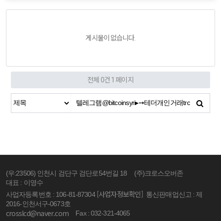
게시물이 없습니다.
전체 0건
1 페이지
(우:23506) 인천시 검단구 검단로54번길 18
(주)크로스오버존
대표 : 이영수
[사업자정보확인]
사업자등록번호 : 106-81-87304
통신판매업신고 : 제
2016-인천서구-0673호
crosslcd@naver.com
Fax : 032-321-4065