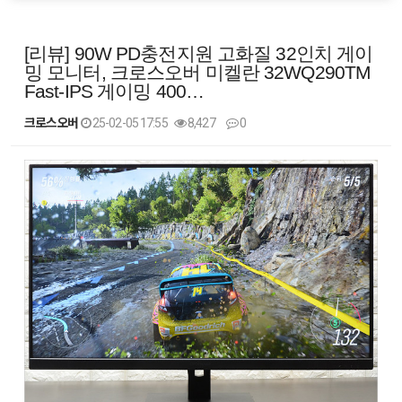
[리뷰] 90W PD충전지원 고화질 32인치 게이
밍 모니터, 크로스오버 미켈란 32WQ290TM
Fast-IPS 게이밍 400…
크로스오버
25-02-05 17:55
8,427
0
본문