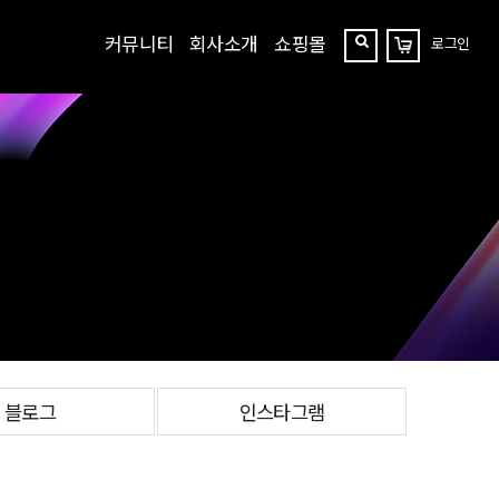
커뮤니티
회사소개
쇼핑몰
로그인
장
찾
바
구
기
니
블로그
인스타그램