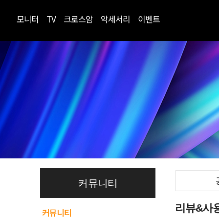
모니터
TV
크로스암
악세서리
이벤트
커뮤니티
리뷰&사
커뮤니티