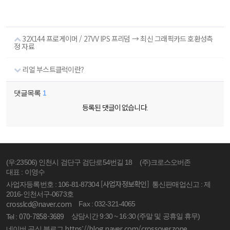
32X144 프로게이머 / 27VV IPS 프리덤 → 최신 그래픽카드 호환성측
정 자료
리얼 부스트클럭이란?
댓글목록
1
등록된 댓글이 없습니다.
(우:23506) 인천시 검단구 검단로54번길 18
(주)크로스오버존
대표 : 이영수
[사업자정보확인]
사업자등록번호 : 106-81-87304
통신판매업신고 : 제
2016-인천서구-0673호
crosslcd@naver.com
Fax : 032-321-4065
070-7858-3689
상담시간 9:30 ~ 16:30 (주말 및 공휴일 휴무)
Tel :
https://blog.naver.com/crossoverzone
네이버 공식 블로그