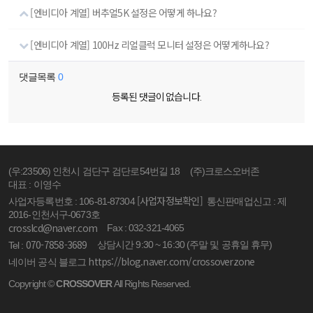
[엔비디아 계열] 버추얼5K 설정은 어떻게 하나요?
[엔비디아 계열] 100Hz 리얼클럭 모니터 설정은 어떻게하나요?
댓글목록
0
등록된 댓글이 없습니다.
(우:23506) 인천시 검단구 검단로54번길 18
(주)크로스오버존
대표 : 이영수
[사업자정보확인]
사업자등록번호 : 106-81-87304
통신판매업신고 : 제
2016-인천서구-0673호
crosslcd@naver.com
Fax : 032-321-4065
070-7858-3689
상담시간 9:30 ~ 16:30 (주말 및 공휴일 휴무)
Tel :
https://blog.naver.com/crossoverzone
네이버 공식 블로그
Copyright ©
CROSSOVER
All Rights Reserved.