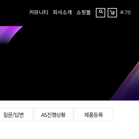
커뮤니티
회사소개
쇼핑몰
로그인
장
찾
바
구
기
니
질문/답변
AS진행상황
제품등록