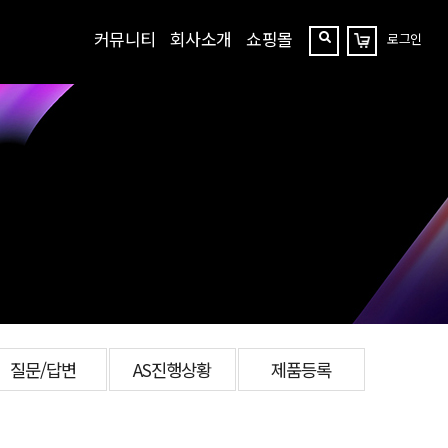
커뮤니티
회사소개
쇼핑몰
로그인
장
찾
바
구
기
니
질문/답변
AS진행상황
제품등록